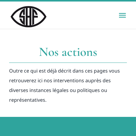
Passer
au
Tog
contenu
Nav
Le syndicat
Nos actions
Infos pratiques
Outre ce qui est déjà décrit dans ces pages vous
Formation et supervision
retrouverez ici nos interventions auprès des
diverses instances légales ou politiques ou
Nos actions
représentatives.
F.A.Q.
Contactez-nous